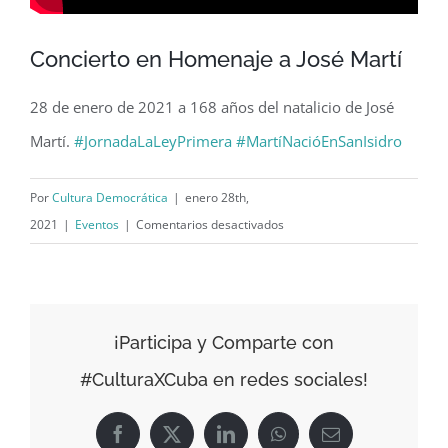
Concierto en Homenaje a José Martí
28 de enero de 2021 a 168 años del natalicio de José
Martí.
#JornadaLaLeyPrimera
#MartíNacióEnSanIsidro
Por
Cultura Democrática
|
enero 28th,
en
2021
|
Eventos
|
Comentarios desactivados
Concierto
en
Homenaje
a
¡Participa y Comparte con
José
#CulturaXCuba en redes sociales!
Martí
Facebook
X
LinkedIn
WhatsApp
Correo