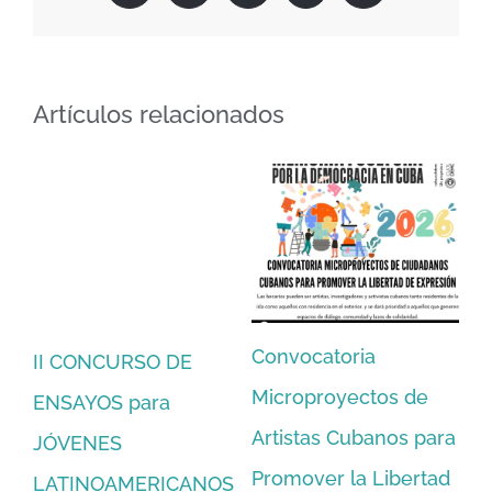
electrónico
Artículos relacionados
a
Convocatoria
Fo
II CONCURSO DE
Microproyectos de
La
ENSAYOS para
Artistas Cubanos para
mo
JÓVENES
Promover la Libertad
mi
LATINOAMERICANOS