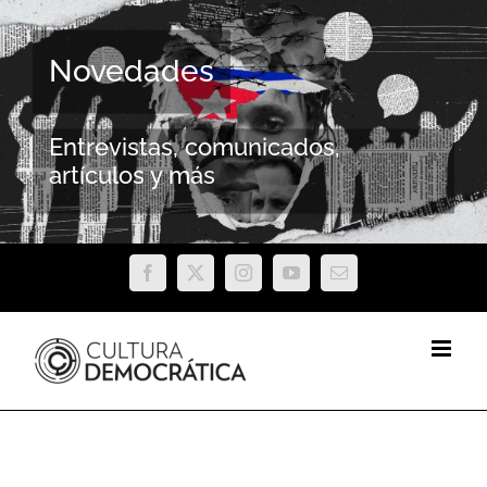
Saltar
al
Novedades
contenido
Entrevistas, comunicados,
artículos y más
Facebook
X
Instagram
YouTube
Correo
electrónico