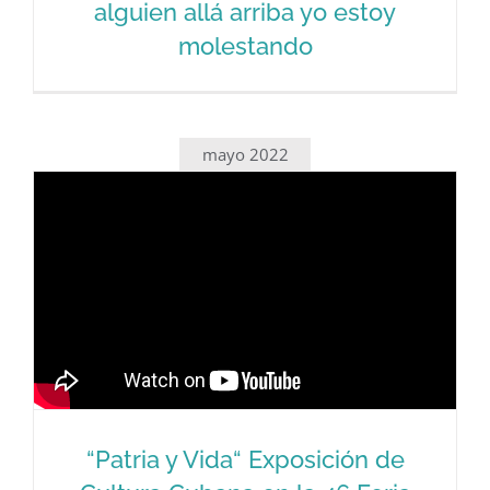
alguien allá arriba yo estoy
molestando
La victoria de los Farrat: A alguien allá
arriba yo estoy molestando
mayo 2022
“Patria y Vida“ Exposición de