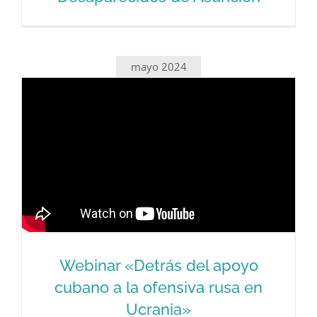
Internacional de las Naciones Unidas
en Apoyo a las Víctimas de la Tortura
en la Plaza de los Desaparecidos de
mayo 2024
Asunción
Webinar «Detrás del apoyo
cubano a la ofensiva rusa en
Ucrania»