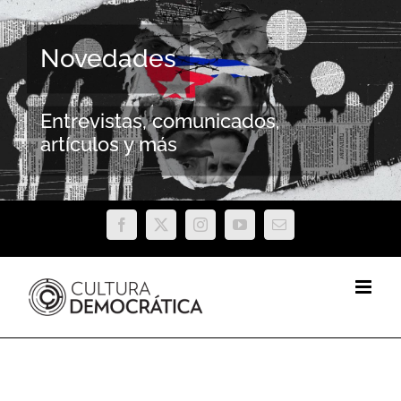
Saltar
al
Novedades
contenido
Entrevistas, comunicados,
artículos y más
Facebook
X
Instagram
YouTube
Correo
electrónico