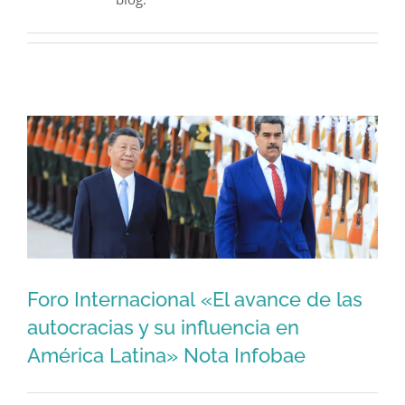
Foro Internacional «El avance de las
Foro Internacional «El avance de las
autocracias y su influencia en
América Latina» Nota Infobae
autocracias y su influencia en América
Latina» Nota Infobae