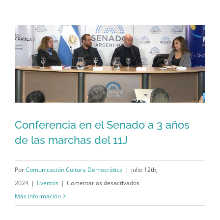
conferencia
3
años
del
11J
en
el
Senado
Conferencia en el Senado a 3 años
de las marchas del 11J
Conferencia en el Senado a 3 años de
las marchas del 11J
Por
Comunicación Cultura Democrática
|
julio 12th,
en
2024
|
Eventos
|
Comentarios desactivados
Conferencia
Más información
en