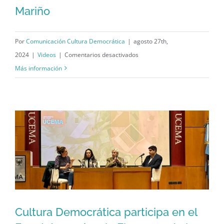
Mariño
Por
Comunicación Cultura Democrática
|
agosto 27th,
en
2024
|
Videos
|
Comentarios desactivados
Performance
Más información
violín
Libertad,
libertad,
libertad
en
UCEMA
Luis
Alberto
Mariño
Cultura Democrática participa en el
Cultura Democrática participa en el