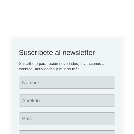
Avance
del
autoritarismo
en
América
Latina”
Suscríbete al newsletter
Suscríbete para recibir novedades, invitaciones a 
eventos, actividades y mucho más.
Nombre
Apellido
País