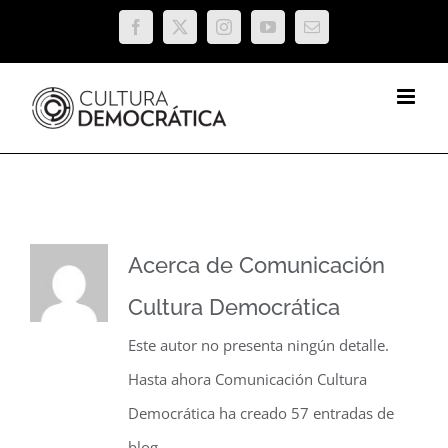
Saltar
Facebook
X
Instagram
YouTube
Correo
al
electrónico
contenido
Acerca de
Comunicación
Cultura Democrática
Este autor no presenta ningún detalle.
Hasta ahora Comunicación Cultura
Democrática ha creado 57 entradas de
blog.