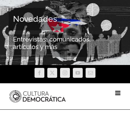
Saltar
al
Novedades
contenido
Entrevistas, comunicados,
artículos y más
Facebook
X
Instagram
YouTube
Correo
electrónico