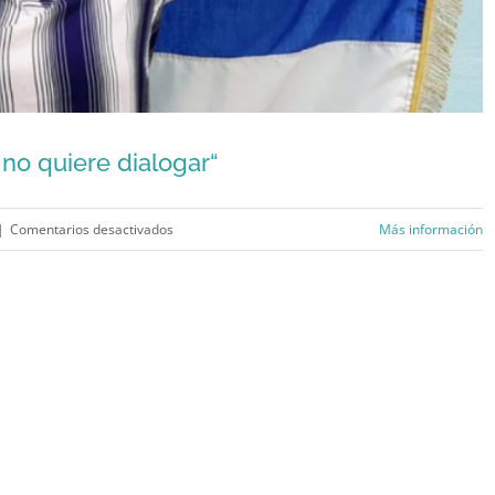
no quiere dialogar“
en
|
Comentarios desactivados
Más información
Camila
Acosta:
“El
imen cubano no quiere dialogar“
régimen
cubano
no
quiere
dialogar“