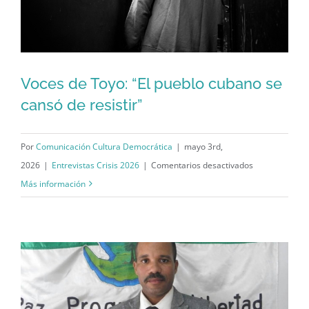
un
estado
fallido”
Voces de Toyo: “El pueblo cubano se
cansó de resistir”
Voces de Toyo: “El pueblo cubano se
cansó de resistir”
Por
Comunicación Cultura Democrática
|
mayo 3rd,
en
2026
|
Entrevistas Crisis 2026
|
Comentarios desactivados
Voces
Más información
de
Toyo:
“El
pueblo
cubano
se