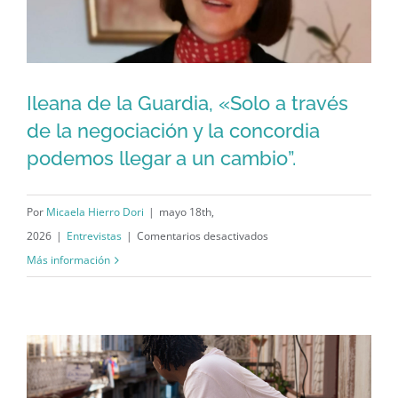
la
clave
cubana
Ileana de la Guardia, «Solo a través
Ileana de la Guardia, «Solo a través de
de la negociación y la concordia
podemos llegar a un cambio”.
la negociación y la concordia
podemos llegar a un cambio”.
Por
Micaela Hierro Dori
|
mayo 18th,
en
2026
|
Entrevistas
|
Comentarios desactivados
Ileana
Más información
de
la
Guardia,
«Solo
a