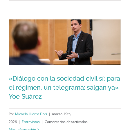
Núñez
“El
cambio
no
solo
es
inevitable,
sino
que
además
«Diálogo con la sociedad civil sí; para
es
«Diálogo con la sociedad civil sí; para
el régimen, un telegrama: salgan ya»
necesario”
Yoe Suárez
el régimen, un telegrama: salgan ya»
Yoe Suárez
Por
Micaela Hierro Dori
|
marzo 19th,
en
2026
|
Entrevistas
|
Comentarios desactivados
«Diálogo
Más información