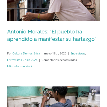
través
de
la
negociación
y
Antonio Morales: “El pueblo ha
la
aprendido a manifestar su hartazgo”
concordia
Antonio Morales: “El pueblo ha
podemos
aprendido a manifestar su hartazgo”
llegar
Por
Cultura Democrática
|
mayo 18th, 2026
|
Entrevistas
,
a
en
Entrevistas Crisis 2026
|
Comentarios desactivados
un
Antonio
Más información
cambio”.
Morales:
“El
pueblo
ha
aprendido
a