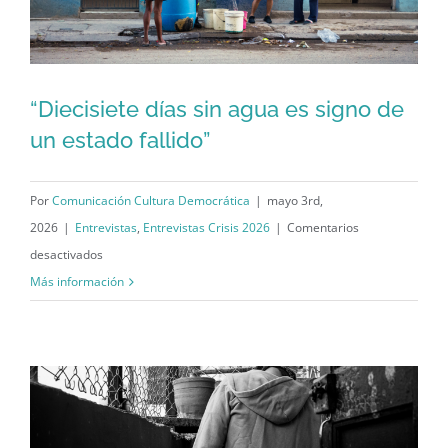
“Diecisiete días sin agua es signo de
un estado fallido”
“Diecisiete días sin agua es signo de
un estado fallido”
Por
Comunicación Cultura Democrática
|
mayo 3rd,
2026
|
Entrevistas
,
Entrevistas Crisis 2026
|
Comentarios
en
desactivados
“Diecisiete
Más información
días
sin
agua
es
signo
de