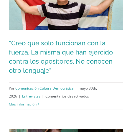
lo
primero
que
los
cubanos
“Creo que solo funcionan con la
“Creo que solo funcionan con la
tenemos
fuerza. La misma que han ejercido
que
fuerza. La misma que han ejercido
contra los opositores. No conocen
recuperar
contra los opositores. No conocen
otro lenguaje”
es
otro lenguaje”
la
nación»
Por
Comunicación Cultura Democrática
|
mayo 30th,
en
2026
|
Entrevistas
|
Comentarios desactivados
“Creo
Más información
que
solo
funcionan