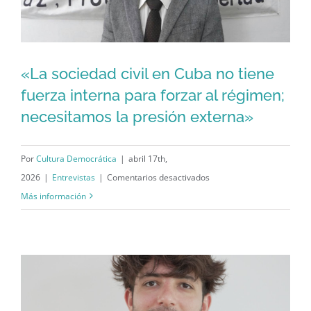
cansó
de
resistir”
«La sociedad civil en Cuba no tiene
«La sociedad civil en Cuba no tiene
fuerza interna para forzar al régimen;
necesitamos la presión externa»
fuerza interna para forzar al régimen;
necesitamos la presión externa»
Por
Cultura Democrática
|
abril 17th,
en
2026
|
Entrevistas
|
Comentarios desactivados
«La
Más información
sociedad
civil
en
Cuba
no
tiene