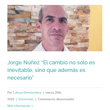
principio
de
los
tiempos,
los
demócratas
cubanos
gozaron
de
Jorge Núñez “El cambio no solo es
un
inevitable, sino que además es
alto
Jorge Núñez “El cambio no solo es
necesario”
capital
inevitable, sino que además es
social”
necesario”
Por
Cultura Democrática
|
marzo 26th,
en
2026
|
Entrevistas
|
Comentarios desactivados
Jorge
Más información