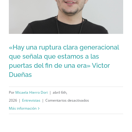
fuerza
interna
para
forzar
al
«Hay una ruptura clara generacional
régimen;
necesitamos
que señala que estamos a las
«Hay una ruptura clara generacional
la
puertas del fin de una era» Victor
presión
que señala que estamos a las puertas
Dueñas
externa»
del fin de una era» Victor Dueñas
Por
Micaela Hierro Dori
|
abril 6th,
en
2026
|
Entrevistas
|
Comentarios desactivados
«Hay
Más información
una
ruptura
clara