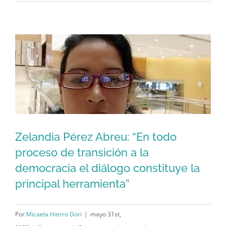
pendientes
de
Dios:
la
historia
de
Adan
y
su
madre»
Zelandia Pérez Abreu: “En todo
Zelandia Pérez Abreu: “En todo
proceso de transición a la
proceso de transición a la democracia
democracia el diálogo constituye la
el diálogo constituye la principal
principal herramienta”
herramienta”
Por
Micaela Hierro Dori
|
mayo 31st,