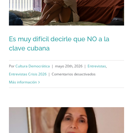
cacerolazo
es
algo
hermoso,
ya
Es muy difícil decirle que NO a la
que
clave cubana
es
Es muy difícil decirle que NO a la
una
clave cubana
cosa
Por
Cultura Democrática
|
mayo 20th, 2026
|
Entrevistas
,
de
en
Entrevistas Crisis 2026
|
Comentarios desactivados
barrio”
Es
Más información
muy
difícil
decirle
que
NO
a