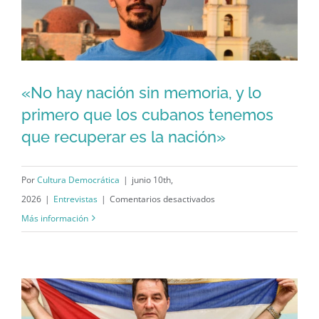
armarse
el
rompecabezas
nacional,
lo
«No hay nación sin memoria, y lo
importante
«No hay nación sin memoria, y lo
primero que los cubanos tenemos
es
que recuperar es la nación»
primero que los cubanos tenemos
que
todas
que recuperar es la nación»
las
Por
Cultura Democrática
|
junio 10th,
piezas
en
2026
|
Entrevistas
|
Comentarios desactivados
estén
«No
Más información
sobre
hay
la
nación
mesa»
sin
memoria,
y