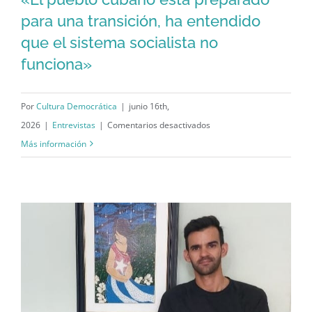
«El pueblo cubano está preparado
para una transición, ha entendido
que el sistema socialista no
para una transición, ha entendido que
funciona»
el sistema socialista no funciona»
Por
Cultura Democrática
|
junio 16th,
en
2026
|
Entrevistas
|
Comentarios desactivados
«El
Más información
pueblo
cubano
está
preparado
para
una
transición,
ha