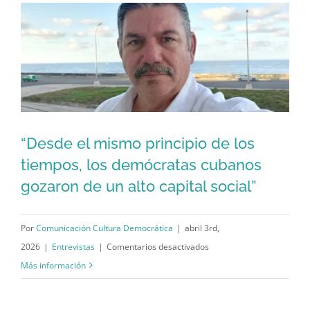
generacional
que
señala
que
estamos
a
las
“Desde el mismo principio de los
puertas
“Desde el mismo principio de los
tiempos, los demócratas cubanos
del
gozaron de un alto capital social”
tiempos, los demócratas cubanos
fin
de
gozaron de un alto capital social”
una
Por
Comunicación Cultura Democrática
|
abril 3rd,
era»
en
2026
|
Entrevistas
|
Comentarios desactivados
Victor
“Desde
Más información
Dueñas
el
mismo