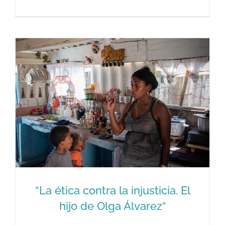
“Ocho años por dos piedras. La
deseperación de los López y Basulto“
“La ética contra la injusticia. El
hijo de Olga Álvarez“