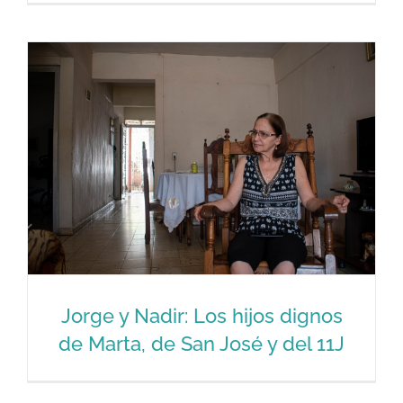
“La ética contra la injusticia. El hijo de
Olga Álvarez“
Jorge y Nadir: Los hijos dignos
de Marta, de San José y del 11J
Jorge y Nadir: Los hijos dignos de