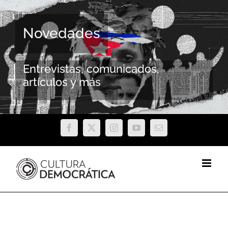
Saltar
al
Novedades
contenido
Entrevistas, comunicados,
artículos y más
Facebook
X
Instagram
YouTube
Correo
electrónico