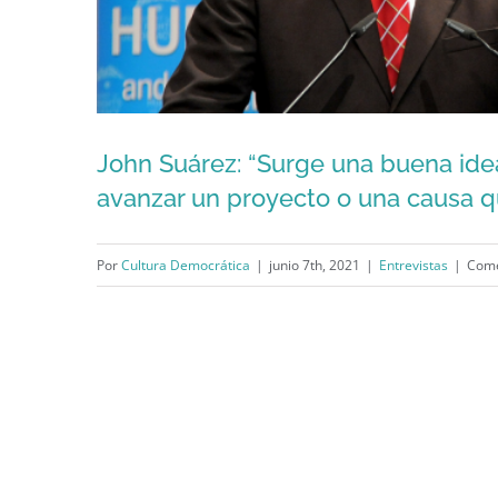
John Suárez: “Surge una buena idea
avanzar un proyecto o una causa 
Por
Cultura Democrática
|
junio 7th, 2021
|
Entrevistas
|
Come
John Suárez: “Surge una buena i
avanzar un proyecto o una caus