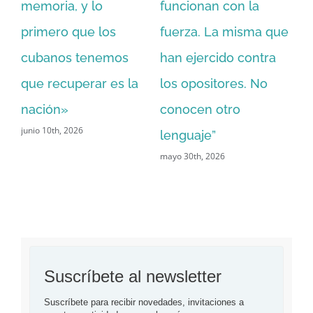
nadie nos preparó
está preparado para
dó
mayo 27th, 2026
ue
una transición, ha
ar
entendido que el
r
sistema socialista no
na
funciona»
im
junio 16th, 2026
to
so
jun
Suscríbete al newsletter
Suscríbete para recibir novedades, invitaciones a 
eventos, actividades y mucho más.