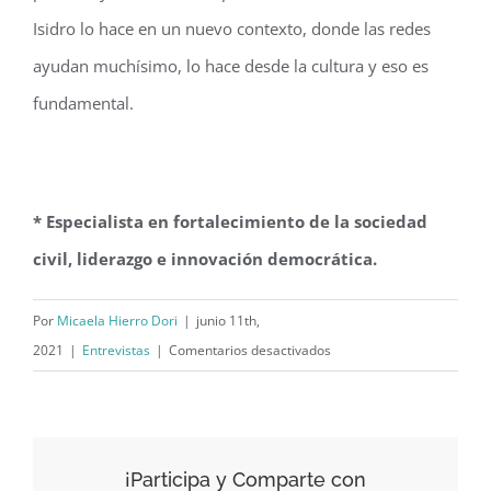
Isidro lo hace en un nuevo contexto, donde las redes
ayudan muchísimo, lo hace desde la cultura y eso es
fundamental.
* Especialista en fortalecimiento de la sociedad
civil, liderazgo e innovación democrática.
Por
Micaela Hierro Dori
|
junio 11th,
en
2021
|
Entrevistas
|
Comentarios desactivados
Manuel
Cuesta
Morúa:
“En
¡Participa y Comparte con