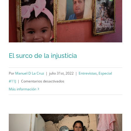
pudo
ser“
El surco de la injusticia
El surco de la injusticia
Por
Manuel D La Cruz
|
julio 31st, 2022
|
Entrevistas
,
Especial
en
#11J
|
Comentarios desactivados
El
Más información
surco
de
la
injusticia