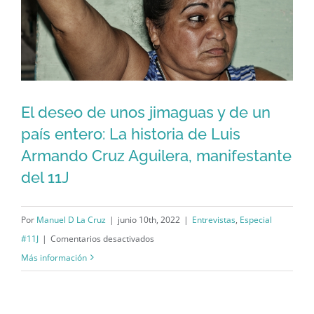
libros
de
historia:
Los
caminos
de
El deseo de unos jimaguas y de un
El deseo de unos jimaguas y de un
Raidel
país entero: La historia de Luis
y
país entero: La historia de Luis
Armando Cruz Aguilera, manifestante
Arianna
Armando Cruz Aguilera, manifestante
del 11J
del 11J
Por
Manuel D La Cruz
|
junio 10th, 2022
|
Entrevistas
,
Especial
en
#11J
|
Comentarios desactivados
El
Más información
deseo
de
unos