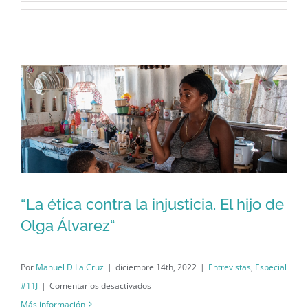
“La ética contra la injusticia. El hijo de
Olga Álvarez“
“La ética contra la injusticia. El hijo de
Olga Álvarez“
Por
Manuel D La Cruz
|
diciembre 14th, 2022
|
Entrevistas
,
Especial
en
#11J
|
Comentarios desactivados
“La
Más información