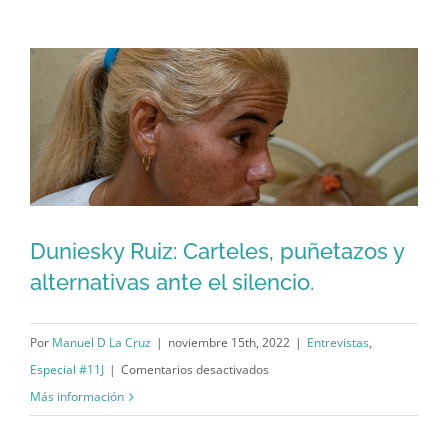
de
cumpleaños
de
Yordan
Duniesky Ruiz: Carteles, puñetazos y
alternativas ante el silencio.
Duniesky Ruiz: Carteles, puñetazos y
alternativas ante el silencio.
Por
Manuel D La Cruz
|
noviembre 15th, 2022
|
Entrevistas
,
en
Especial #11J
|
Comentarios desactivados
Duniesky
Más información
Ruiz: