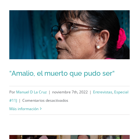
Carteles,
puñetazos
y
alternativas
ante
el
silencio.
“Amalio, el muerto que pudo ser“
“Amalio, el muerto que pudo ser“
Por
Manuel D La Cruz
|
noviembre 7th, 2022
|
Entrevistas
,
Especial
en
#11J
|
Comentarios desactivados
“Amalio,
Más información
el
muerto
que