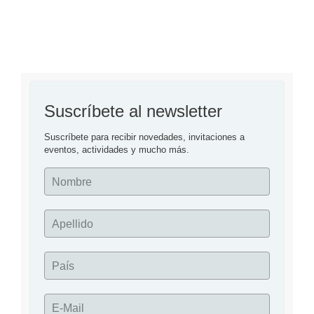
jimaguas
y
de
un
país
Suscríbete al newsletter
entero:
La
Suscríbete para recibir novedades, invitaciones a 
eventos, actividades y mucho más.
historia
de
Nombre
Luis
Armando
Apellido
Cruz
Aguilera,
manifestante
País
del
11J
E-Mail