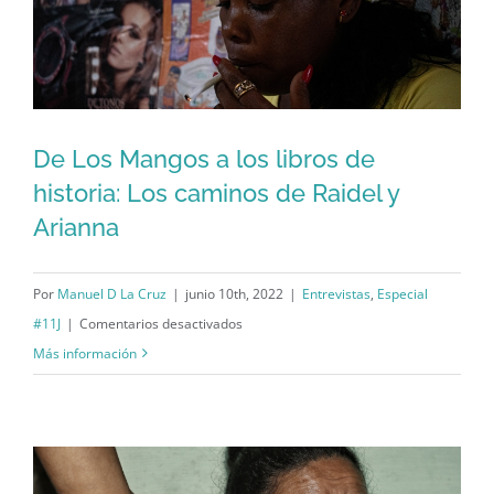
morir
de
pie
que
vivir
De Los Mangos a los libros de
de
historia: Los caminos de Raidel y
rodillas
De Los Mangos a los libros de historia:
Arianna
Los caminos de Raidel y Arianna
Por
Manuel D La Cruz
|
junio 10th, 2022
|
Entrevistas
,
Especial
en
#11J
|
Comentarios desactivados
De
Más información
Los
Mangos
a
los