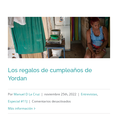
y
Nadir:
Los
hijos
dignos
de
Marta,
de
San
José
Los regalos de cumpleaños de
y
Yordan
del
Los regalos de cumpleaños de Yordan
11J
Por
Manuel D La Cruz
|
noviembre 25th, 2022
|
Entrevistas
,
en
Especial #11J
|
Comentarios desactivados
Los
Más información
regalos