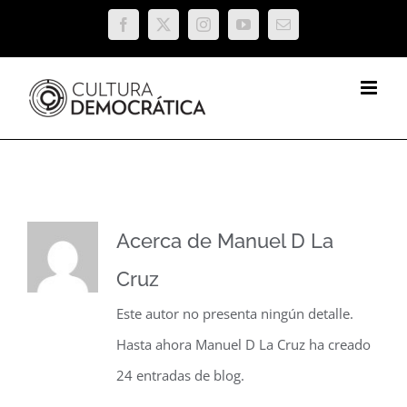
Saltar
Facebook
X
Instagram
YouTube
Correo
al
electrónico
contenido
Acerca de
Manuel D La
Cruz
Este autor no presenta ningún detalle.
Hasta ahora Manuel D La Cruz ha creado
24 entradas de blog.