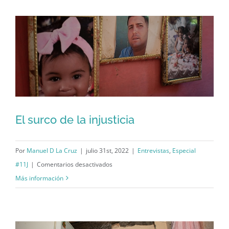
que
pudo
ser“
El surco de la injusticia
El surco de la injusticia
Por
Manuel D La Cruz
|
julio 31st, 2022
|
Entrevistas
,
Especial
en
#11J
|
Comentarios desactivados
El
Más información
surco
de
la