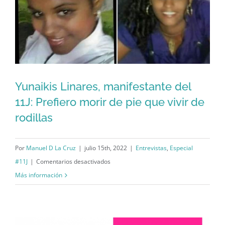
que
costará
doce
años
en
prisión.
Yunaikis Linares, manifestante del
Yunaikis Linares, manifestante del 11J:
11J: Prefiero morir de pie que vivir de
rodillas
Prefiero morir de pie que vivir de
rodillas
Por
Manuel D La Cruz
|
julio 15th, 2022
|
Entrevistas
,
Especial
en
#11J
|
Comentarios desactivados
Yunaikis
Más información
Linares,
manifestante
del