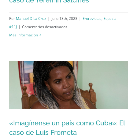
“El pullover que jamás testificó”: El
caso de Yeremin Salcines
Por
Manuel D La Cruz
|
julio 13th, 2023
|
Entrevistas
,
Especial
en
#11J
|
Comentarios desactivados
“El
Más información
pullover
que
jamás
testificó”:
El
caso
de
Yeremin
Salcines
«Imagínense un país como Cuba»: El
caso de Luis Frometa
«Imagínense un país como Cuba»: El