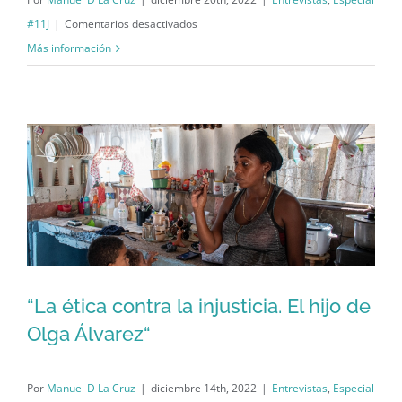
en
#11J
|
Comentarios desactivados
“Ocho
Más información
años
por
dos
piedras.
La
deseperación
de
los
López
y
“La ética contra la injusticia. El hijo de
Basulto“
Olga Álvarez“
“La ética contra la injusticia. El hijo de
Olga Álvarez“
Por
Manuel D La Cruz
|
diciembre 14th, 2022
|
Entrevistas
,
Especial