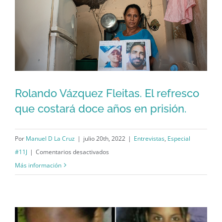
injusticia
Rolando Vázquez Fleitas. El refresco
que costará doce años en prisión.
Rolando Vázquez Fleitas. El refresco
que costará doce años en prisión.
Por
Manuel D La Cruz
|
julio 20th, 2022
|
Entrevistas
,
Especial
en
#11J
|
Comentarios desactivados
Rolando
Más información
Vázquez
Fleitas.
El
refresco