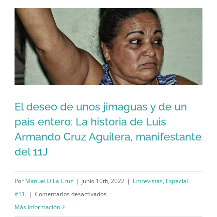
a
los
libros
de
historia:
Los
caminos
de
El deseo de unos jimaguas y de un
El deseo de unos jimaguas y de un
Raidel
país entero: La historia de Luis
y
país entero: La historia de Luis
Armando Cruz Aguilera, manifestante
Arianna
Armando Cruz Aguilera, manifestante
del 11J
del 11J
Por
Manuel D La Cruz
|
junio 10th, 2022
|
Entrevistas
,
Especial
en
#11J
|
Comentarios desactivados
El
Más información