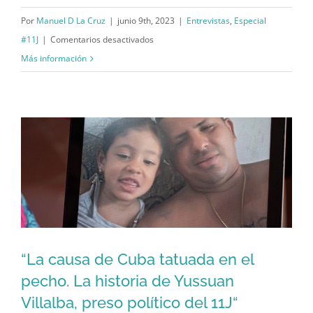
Orlandito”
Por
Manuel D La Cruz
|
junio 9th, 2023
|
Entrevistas
,
Especial
en
#11J
|
Comentarios desactivados
“Las
Más información
siestas
interrumpidas
de
Orlandito”
“La causa de Cuba tatuada en el
“La causa de Cuba tatuada en el
pecho. La historia de Yussuan
Villalba, preso político del 11J“
pecho. La historia de Yussuan Villalba,