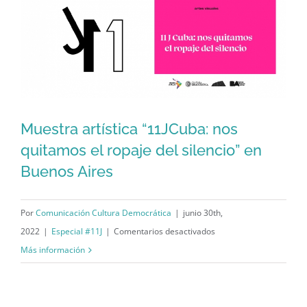
11J:
Prefiero
morir
de
pie
que
vivir
Muestra artística “11JCuba: nos
de
Muestra artística “11JCuba: nos
quitamos el ropaje del silencio” en
rodillas
Buenos Aires
quitamos el ropaje del silencio” en
Buenos Aires
Por
Comunicación Cultura Democrática
|
junio 30th,
en
2022
|
Especial #11J
|
Comentarios desactivados
Muestra
Más información
artística
“11JCuba:
nos