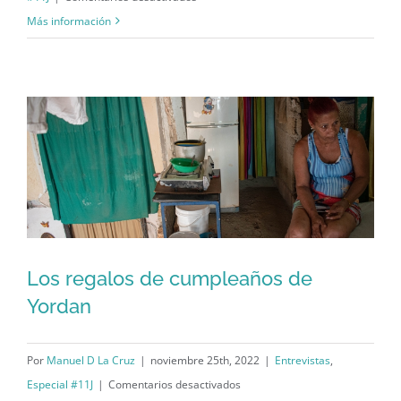
Jorge
Más información
y
Nadir:
Los
hijos
dignos
de
Marta,
de
San
José
Los regalos de cumpleaños de
y
Yordan
del
Los regalos de cumpleaños de Yordan
11J
Por
Manuel D La Cruz
|
noviembre 25th, 2022
|
Entrevistas
,
en
Especial #11J
|
Comentarios desactivados