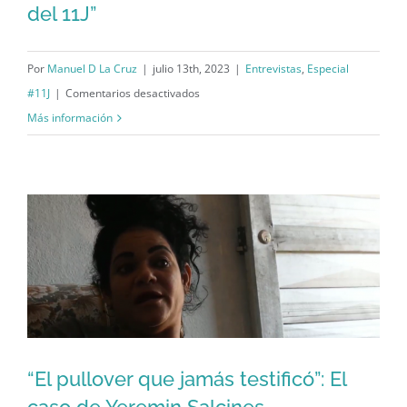
del 11J”
“Yurién Méndez, el no-manifestante
del 11J”
Por
Manuel D La Cruz
|
julio 13th, 2023
|
Entrevistas
,
Especial
en
#11J
|
Comentarios desactivados
“Yurién
Más información
Méndez,
el
no-
manifestante
del
11J”
“El pullover que jamás testificó”: El
caso de Yeremin Salcines