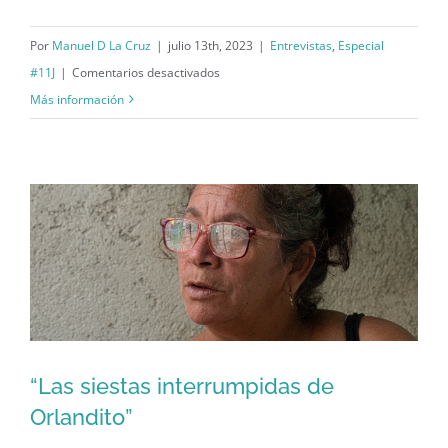
caso de Luis Frometa
Por
Manuel D La Cruz
|
julio 13th, 2023
|
Entrevistas
,
Especial
en
#11J
|
Comentarios desactivados
«Imagínense
Más información
un
país
como
Cuba»:
El
caso
de
Luis
Frometa
“Las siestas interrumpidas de
Orlandito”
“Las siestas interrumpidas de