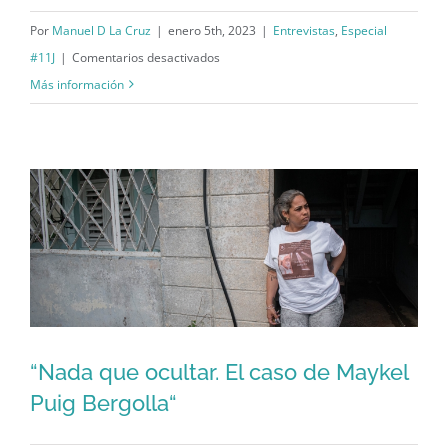
preso
sabe leer ni escribir“
político
Por
Manuel D La Cruz
|
enero 5th, 2023
|
Entrevistas
,
Especial
del
en
#11J
|
Comentarios desactivados
11J“
“Gilbertico,
Más información
el
preso
del
11J
que
no
sabe
leer
ni
escribir“
“Nada que ocultar. El caso de Maykel
Puig Bergolla“
“Nada que ocultar. El caso de Maykel