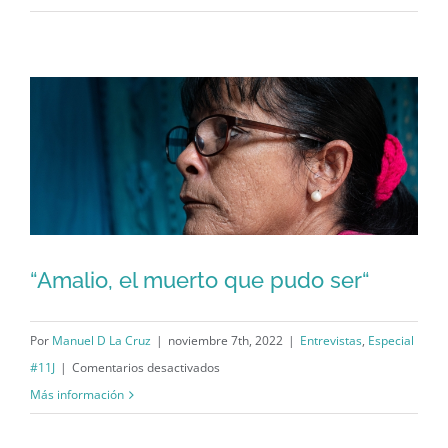
Ruiz:
Carteles,
puñetazos
y
alternativas
ante
el
silencio.
“Amalio, el muerto que pudo ser“
“Amalio, el muerto que pudo ser“
Por
Manuel D La Cruz
|
noviembre 7th, 2022
|
Entrevistas
,
Especial
en
#11J
|
Comentarios desactivados
“Amalio,
Más información
el
muerto