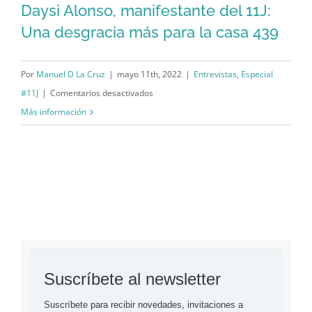
Daysi Alonso, manifestante del 11J:
a
Una desgracia más para la casa 439
la
Daysi Alonso, manifestante del 11J:
libertad
Una desgracia más para la casa 439
de
Por
Manuel D La Cruz
|
mayo 11th, 2022
|
Entrevistas
,
Especial
la
en
#11J
|
Comentarios desactivados
mente
Daysi
Más información
Alonso,
manifestante
del
11J:
Una
desgracia
más
para
Suscríbete al newsletter
la
casa
Suscríbete para recibir novedades, invitaciones a 