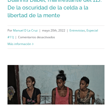
la
Duannis Dabel, manifestante del 11J:
De la oscuridad de la celda a la
violencia
libertad de la mente
De la oscuridad de la celda a la
y
la
libertad de la mente
injusticia
Por
Manuel D La Cruz
|
mayo 20th, 2022
|
Entrevistas
,
Especial
en
#11J
|
Comentarios desactivados
Duannis
Más información
Dabel,
manifestante
del
11J:
De
la
oscuridad
de
la
celda