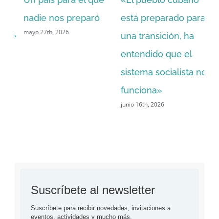
nadie nos preparó
está preparado para
dó
mayo 27th, 2026
ue
una transición, ha
ar
entendido que el
r
sistema socialista no
na
funciona»
im
junio 16th, 2026
to
so
jun
Suscríbete al newsletter
Suscríbete para recibir novedades, invitaciones a 
eventos, actividades y mucho más.